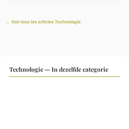
← Voir tous les articles Technologie
Technologie — In dezelfde categorie
Hoe kan robotica de productie-industrie
transformeren?
Wat zijn de voordelen van automatisering in de
industrie?