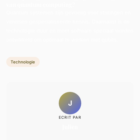
van quantum computing?
Quantum systemen zijn gevoelig voor storingen en
vereisen gespecialiseerde kennis. Daarnaast is de
technologie duur en moet software speciaal worden
ontwikkeld om optimaal te werken met qubits.
Technologie
J
ECRIT PAR
Julien